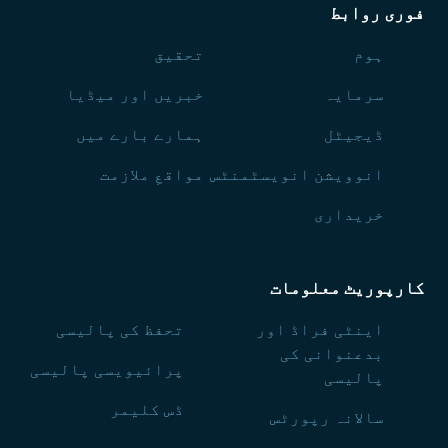
فوری روابط
ہوم
تحقیق
سرمایہ
خبریں اور میڈیا
ڈیجیٹل
ہمارے بارے میں
انوویشن انویسٹمنٹس
مواقعِ ملازمت
خریداری
کارپوریٹ معلومات
اینٹی فراڈ اور
تحفظ کی پالیسی
بدعنوانی کی
پرائیویسی پالیسی
پالیسی
ڈس کلیمر
سالانہ رپورٹس