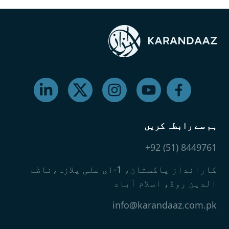
ہم سے رابطہ کریں
8449761 (51) 92+
کارانداز پاکستان، 1-ای علی پلازہ،ناظم
الدین روڈ، اسلام آباد
info@karandaaz.com.pk