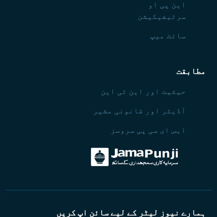
این پی او
سرٹیفیکیشن
سائٹ میپ
مطابقت
حیثیت اور این ٹی این
آڈیٹر اور قانونی مشیر
ایس ای سی پی سروسز
ہمارے نیوز لیٹر کے لیے سائن اپ کریں