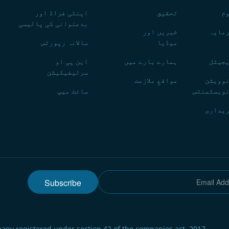
م
تحقیق
اینٹی فراڈ اور
بدعنوانی کی پالیسی
مایہ
خبریں اور
میڈیا
سالانہ رپورٹس
جیٹل
ہمارے بارے میں
این پی او
سرٹیفیکیشن
وویشن
مواقعِ ملازمت
ویسٹمنٹس
سائٹ میپ
یداری
Subscribe
any registered under section 42 of the companies act, 2017