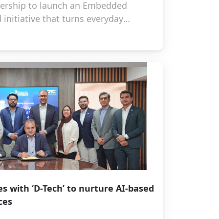
tnership to launch an Embedded
nd initiative that turns everyday
 credit
s with ‘D-Tech’ to nurture AI-based
ces