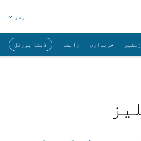
اردو
زمتیں
خریداری
رابطہ
ڈیٹا پورٹل
لیز