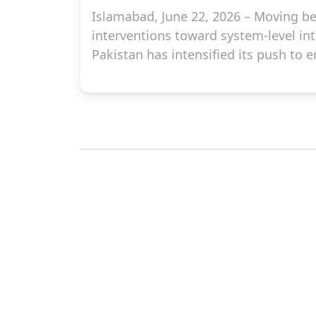
Islamabad, June 22, 2026 – Moving b
interventions toward system-level in
Pakistan has intensified its push to
across the national digital and finan
its Women Economic and Digital Inclus
Karandaaz brought