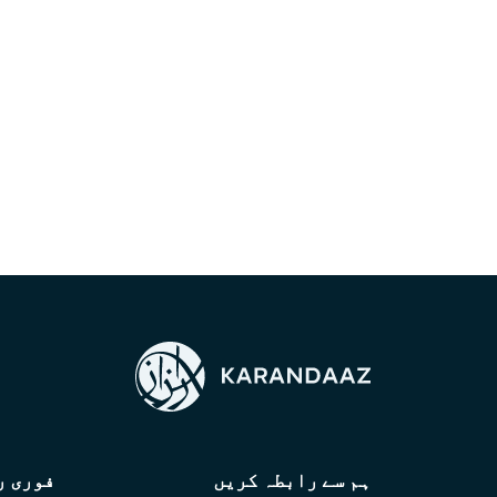
ہم سے رابطہ کریں
فوری ر