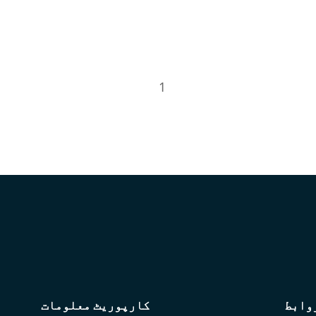
1
وابط
کارپوریٹ معلومات