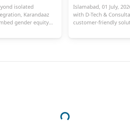
eyond isolated
Islamabad, 01 July, 20
tegration, Karandaaz
with D-Tech & Consultan
 embed gender equity
customer-friendly solu
cial ecosystem. Through
(MIA) for enriching its 
ion (WEDI) initiative,
is a Context-Aware AI