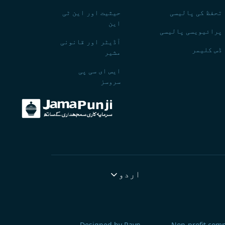
تحفظ کی پالیسی
حیثیت اور این ٹی
این
پرائیویسی پالیسی
آڈیٹر اور قانونی
ڈس کلیمر
مشیر
ایس ای سی پی
سروسز
اردو
Designed by Rayn
Non-profit comp