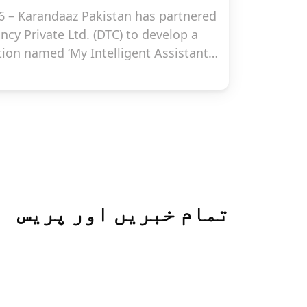
26 – Karandaaz Pakistan has partnered
cy Private Ltd. (DTC) to develop a
tion named ‘My Intelligent Assistant’
‘AI in Digital Payments Program’. ‘MIA’
 Companion
تمام خبریں اور پریس