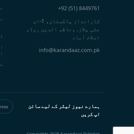
8449761 (51) 92+
ہو
سر
کارانداز پاکستان، 1-ای
علی پلازہ،ناظم الدین روڈ،
ڈی
اسلام آباد
ان
info@karandaaz.com.pk
ان
خر
ہمارے نیوز لیٹر کے لیے سائن
اپ کریں
Copyrights 2025 Karandaaz Pakistan