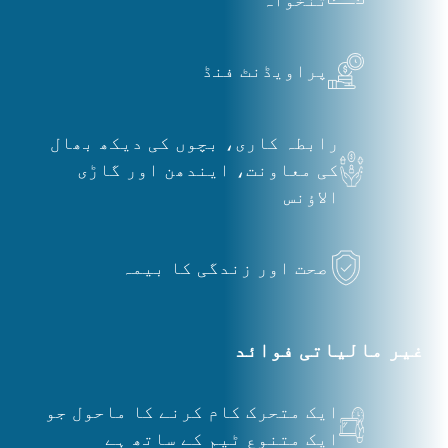
پراویڈنٹ فنڈ
رابطہ کاری، بچوں کی دیکھ بھال
کی معاونت، ایندھن اور گاڑی
الاؤنس
صحت اور زندگی کا بیمہ
غیر مالیاتی فوائد
ایک متحرک کام کرنے کا ماحول جو
ایک متنوع ٹیم کے ساتھ ہے