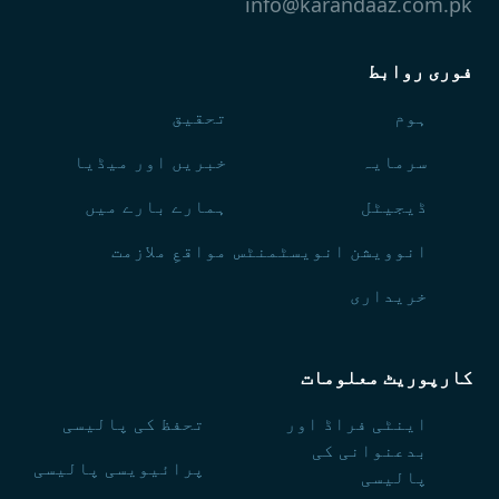
info@karandaaz.com.pk
فوری روابط
ہوم
تحقیق
سرمایہ
خبریں اور میڈیا
ڈیجیٹل
ہمارے بارے میں
انوویشن انویسٹمنٹس
مواقعِ ملازمت
خریداری
کارپوریٹ معلومات
اینٹی فراڈ اور
تحفظ کی پالیسی
بدعنوانی کی
پرائیویسی پالیسی
پالیسی