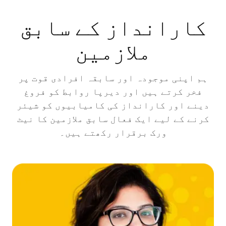
کارانداز کے سابق
ملازمین
ہم اپنی موجودہ اور سابقہ افرادی قوت پر
فخر کرتے ہیں اور دیرپا روابط کو فروغ
دینے اور کارانداز کی کامیابیوں کو شیئر
کرنے کے لیے ایک فعال سابق ملازمین کا نیٹ
ورک برقرار رکھتے ہیں۔