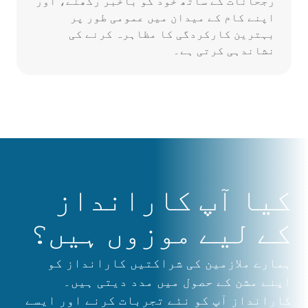
رجحانات کے ساتھ خود کو باخبر رکھنے، اور
اپنے کام کے میدان میں عمومی طور پر
بہترین کارکردگی کا مظاہرہ کرنے کی
نشاندہی کرتی ہے۔
کیا آپ کارانداز
کے لیے موزوں ہیں؟
ہمارے ملازمین کی شراکتیں کارانداز کو
اپنے مشن کے حصول میں مدد دیتی ہیں۔
کارانداز آپ کو نئے تجربات کرنے اور ایسے