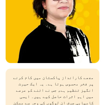
مجھے کارانداز پاکستان میں کام کرنے
پر فخر محسوس ہوتا ہے۔ یہ ایک حیرت
انگیز تنظیم ہے، جس نے اتنے کم عرصے
میں اہم اثرات حاصل کیے ہیں۔ ایسی
کامیابی صرف ان لوگوں کی وجہ سے ممکن