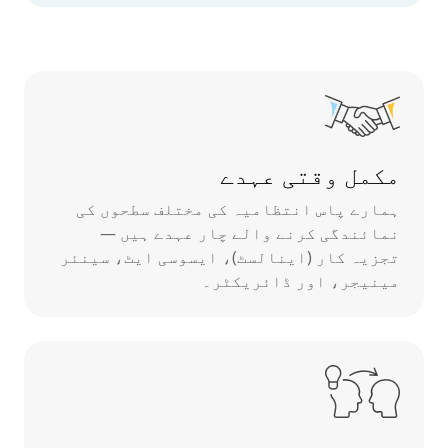
مکمل وقتی عہدے
ہمارے پاس انتظامیہ کی مختلف سطحوں کی
نمائندگی کرنے والے چار عہدے ہیں —
تجزیہ کار (اینالسٹ)، ایسوسی ایٹ، سینئر
مینیجر، اور ڈائریکٹر۔