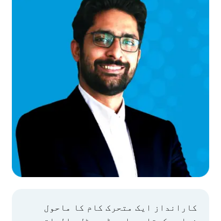
کارانداز ایک متحرک کام کا ماحول
فراہم کرتا ہے اور ڈیجیٹل مالیاتی