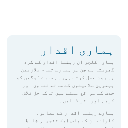
ہماری اقدار
ہمارا کلچر ان رہنما اقدار کے گرد
گھومتا ہے جن پر ہمارے تمام ملازمین
ہر روز عمل کرتے ہیں۔ ہمارے لوگوں کو
بہترین صلاحیتوں کے ساتھ تعاون اور
جدت کے مواقع ملتے ہیں تاکہ حل تلاش
کریں اور اثر ڈالیں۔
ہمارے رہنما اقدار کے مطابق،
کارانداز کے پاس ایک تفصیلی ضابطہ
اخلاق ہے جو کارانداز میں ملازمت کی