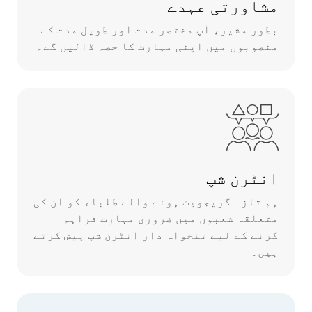
مشاورتی عہدے
بطور مشیر، آپ مختصر مدت اور طویل مدت کے
منصوبوں میں اپنی مہارت کا حصہ ڈالیں گے۔
انٹرن شپ
ہم تازہ گریجویٹ ہونے والے طلباء کو ان کی
متعلقہ شعبوں میں ضروری مہارت فراہم
کرنے کے لیے تنخواہ دار انٹرن شپ پیش کرتے
ہیں۔