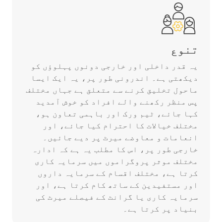
تنوع
یہ قدر داخلی اور خارجی دونوں پہلوؤں کو
دیکھتی ہے۔ اندرونی طور پر، یہ ایک ایسا
ماحول تخلیق کرنے سے متعلق ہے جہاں مختلف
پس منظر رکھنے والے افراد کو خوش آمدید
کہا جائے، ٹیم ورک اور باہمی تعاون ہو،
مختلف خیالات کا احترام کیا جائے، اور
انعامات و معاوضے میرٹ پر دیے جائیں۔
خارجی طور پر، اس کا مطلب یہ ہے کہ ادارہ
مختلف موثر پروگراموں میں سرمایہ کاری
کرتا ہے، مختلف اقسام کے سرمایہ داروں
اور مستفیدین کے ساتھ کام کرتا ہے، اور
سرمایہ کاری یا گرانٹ کے فیصلے میرٹ کی
بنیاد پر کرتا ہے۔