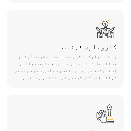
کاروباری ذہنیت
یہ قدر چابک دستی، حساب شدہ خطرات لینے،
مسئلہ حل کرنے والی ذہنیت، مثبت مواقع،
اسٹریٹجک سوچ، موافقت، سیاسی سوجھ بوجھ،
ذہانت اور کارکردگی کی نشاندہی کرتی ہے۔