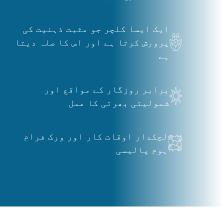
ایک ایسا کلچر جو مثبت ذہنیت کی
پرورش کرتا ہے اور اس کا صلہ دیتا
ہے
برابر روزگار کے مواقع اور
شمولیتی بھرتی کا عمل
لچکدار اوقات کار اور ورک فرام
ہوم پالیسی