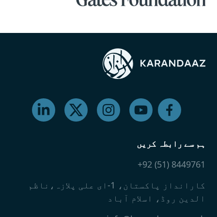
ہم سے رابطہ کریں
8449761 (51) 92+
کارانداز پاکستان، 1-ای علی پلازہ،ناظم
الدین روڈ، اسلام آباد