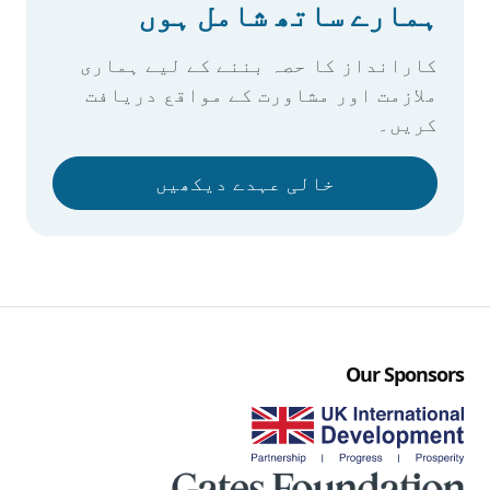
ہمارے ساتھ شامل ہوں
کارانداز کا حصہ بننے کے لیے ہماری
ملازمت اور مشاورت کے مواقع دریافت
کریں۔
خالی عہدے دیکھیں
Our Sponsors