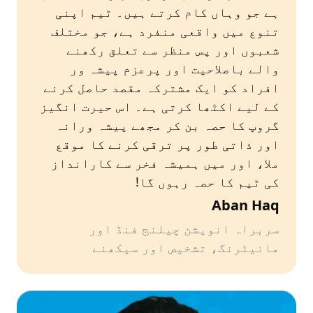
ہے جو وہاں کام کرتے ہیں۔ ٹیم اپنی
تنوع میں واقعی منفرد ہے، جو مختلف
شعبوں اور پس منظر سے تعلق رکھنے
والے باصلاحیت اور پرعزم پیشہ ور
افراد کو ایک مشترکہ مقصد حاصل کرنے
کے لیے اکٹھا کرتی ہے۔ اس حیرت انگیز
گروپ کا حصہ بن کر مجھے پیشہ ورانہ
اور ذاتی طور پر ترقی کرنے کا موقع
ملا، اور میں ہمیشہ فخر سے کارانداز
کی ٹیم کا حصہ رہوں گا!
Aban Haq
سربراہ انویشن چیلنج فنڈ اور
مانیٹرنگ، تشخیص اور سیکھنے