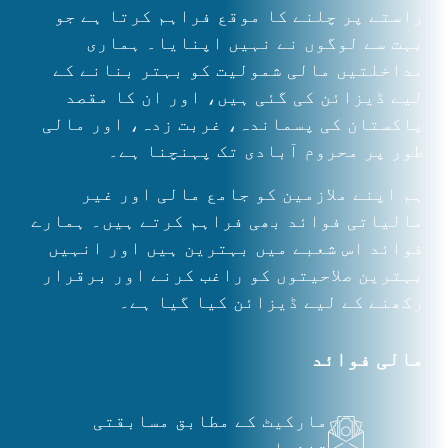
راستے پر چلنے کا موقع فراہم کرتا ہے جو
بہت سے لوگوں نے نہیں اپنایا۔ ہماری
مداخلتیں مالی شمولیت کو بہتر بنانے کے
لیے ڈیزائن کی گئی ہیں، اور ان کا مقصد
پاکستان کی پسماندہ، غربت زدہ، اور مالی
طور پر محروم آبادی تک پہنچنا ہے۔
ہم اپنے ملازمین کو جامع مالی اور غیر
مالیاتی فوائد بھی فراہم کرتے ہیں۔ ہمارے
فوائد اس شعبے میں بہترین ہیں اور انہیں
بہترین صلاحیتوں کو راغب کرنے اور برقرار
رکھنے کے لیے ڈیزائن کیا گیا ہے۔
مالی فوائد
مارکیٹ کے مطابق مسابقتی
تنخواہ