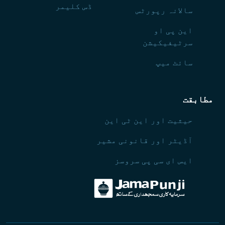
ڈس کلیمر
سالانہ رپورٹس
این پی او
سرٹیفیکیشن
سائٹ میپ
مطابقت
حیثیت اور این ٹی این
آڈیٹر اور قانونی مشیر
ایس ای سی پی سروسز