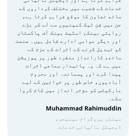
خدمات کے شعبے میں مختلف کرداروں کے
ساتھ تعاون کا موقع فراہم کرتا ہے،
جن میں فِن ٹیک کمپنیوں سے لے کر بڑے
روایتی بینک، اسٹیٹ بینک آف پاکستان
اور دیگر عوامی ادارے شامل ہیں۔ صنعت
کو تبدیل کرنے کے اثرات کے عزم کے
ساتھ، کارانداز منفرد طور پر پوزیشن
میں ہے کہ وہ پائیدار سماجی اثرات
پیدا کرے اور پسماندہ اور محروم
آبادیوں، خاص طور پر خواتین کے لیے
مارکیٹس کو مؤثر انداز میں کام کروا
سکے۔
Muhammad Rahimuddin
سینئر پروگرام مینیجر،
ڈیجیٹل مالیاتی خدمات