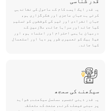
قدر شناسی
یہ قدر ایک ایسے کام کے ماحول کی نشاندہی
کرتی ہے جہاں عاجزی اور شکرگزاری ہو،
جہاں انفرادی اور ٹیم کی کوششوں کو تسلیم
کیا جائے اور سراہا جائے، ملازمین کے
درمیان باہمی احترام اور اعتماد ہو، اور
فیڈ بیک کو تعمیری طور پر دیا اور استعمال
کیا جائے۔
سیکھنے کی سمجھ
یہ قدر ذہنی تجسس، مسلسل سیکھنے، شواہد
پر مبنی فیصلے کرنے، صنعت کے متعلقہ