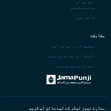
این پی او
سرٹیفیکیشن
سائٹ میپ
مطابقت
حیثیت اور این ٹی این
آڈیٹر اور قانونی مشیر
ایس ای سی پی سروسز
ہمارے نیوز لیٹر کے لیے سائن اپ کریں