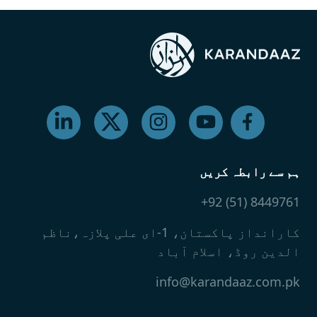
ہم سے رابطہ کریں
8449761 (51) 92+
کارانداز پاکستان، 1-ای علی پلازہ،ناظم
الدین روڈ، اسلام آباد
info@karandaaz.com.pk