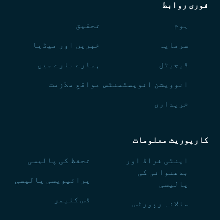
فوری روابط
ہوم
تحقیق
سرمایہ
خبریں اور میڈیا
ڈیجیٹل
ہمارے بارے میں
انوویشن انویسٹمنٹس
مواقعِ ملازمت
خریداری
کارپوریٹ معلومات
اینٹی فراڈ اور
تحفظ کی پالیسی
بدعنوانی کی
پرائیویسی پالیسی
پالیسی
ڈس کلیمر
سالانہ رپورٹس