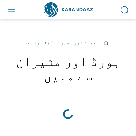
بورڈ اور بصیرت رکھنے والے
بورڈ اور مشیران
سے ملیں