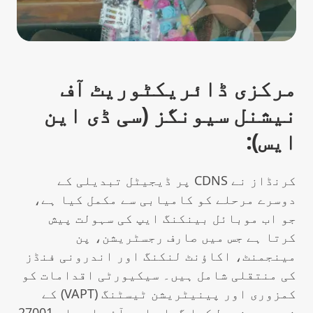
مرکزی ڈائریکٹوریٹ آف
نیشنل سیونگز (سی ڈی این
ایس):
کرنڈاز نے CDNS پر ڈیجیٹل تبدیلی کے
دوسرے مرحلے کو کامیابی سے مکمل کیا ہے،
جو اب موبائل بینکنگ ایپ کی سہولت پیش
کرتا ہے جس میں صارف رجسٹریشن، پن
مینجمنٹ، اکاؤنٹ لنکنگ اور اندرونی فنڈز
کی منتقلی شامل ہیں۔ سیکیورٹی اقدامات کو
کمزوری اور پینیٹریشن ٹیسٹنگ (VAPT) کے
ذریعے مضبوط کیا گیا، اور آئی ایس او 27001