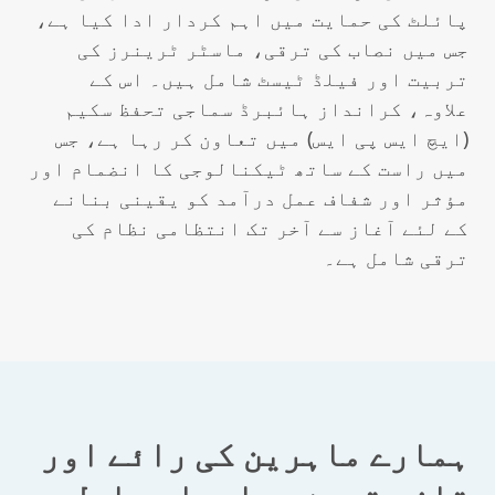
پائلٹ کی حمایت میں اہم کردار ادا کیا ہے،
جس میں نصاب کی ترقی، ماسٹر ٹرینرز کی
تربیت اور فیلڈ ٹیسٹ شامل ہیں۔ اس کے
علاوہ، کرانداز ہائبرڈ سماجی تحفظ سکیم
(ایچ ایس پی ایس) میں تعاون کر رہا ہے، جس
میں راست کے ساتھ ٹیکنالوجی کا انضمام اور
مؤثر اور شفاف عمل درآمد کو یقینی بنانے
کے لئے آغاز سے آخر تک انتظامی نظام کی
ترقی شامل ہے۔
ہمارے ماہرین کی رائے اور
تازہ ترین معلومات حاصل