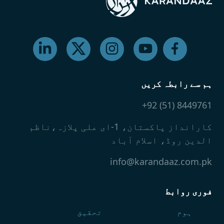
ہم سے رابطہ کریں
8449761 (51) 92+
کارانداز پاکستان، 1-ای علی پلازہ،ناظم
الدین روڈ، اسلام آباد
info@karandaaz.com.pk
فوری روابط
ہوم
تحقیق