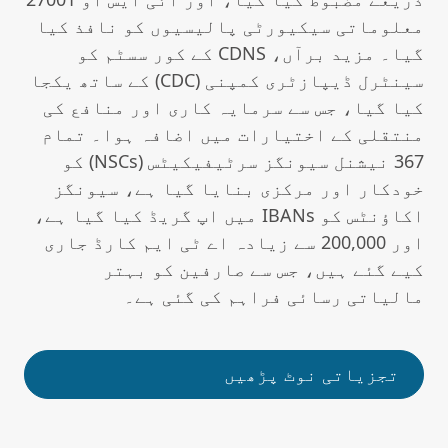
معلوماتی سیکیورٹی پالیسیوں کو نافذ کیا
گیا۔ مزید برآں، CDNS کے کور سسٹم کو
سینٹرل ڈیپازٹری کمپنی (CDC) کے ساتھ یکجا
کیا گیا، جس سے سرمایہ کاری اور منافع کی
منتقلی کے اختیارات میں اضافہ ہوا۔ تمام
367 نیشنل سیونگز سرٹیفیکیٹس (NSCs) کو
خودکار اور مرکزی بنایا گیا ہے، سیونگز
اکاؤنٹس کو IBANs میں اپ گریڈ کیا گیا ہے،
اور 200,000 سے زیادہ اے ٹی ایم کارڈ جاری
کیے گئے ہیں، جس سے صارفین کو بہتر
مالیاتی رسائی فراہم کی گئی ہے۔
تجزیاتی نوٹ پڑھیں