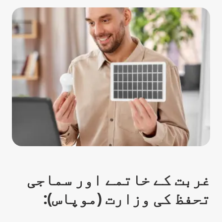
غربت کے خاتمے اور سماجی
تحفظ کی وزارت (موپاس):