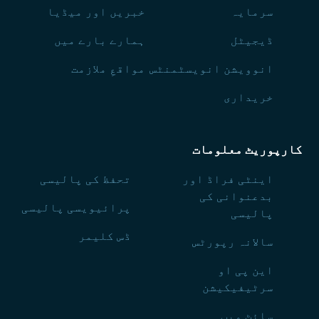
سرمایہ
خبریں اور میڈیا
ڈیجیٹل
ہمارے بارے میں
انوویشن انویسٹمنٹس
مواقعِ ملازمت
خریداری
کارپوریٹ معلومات
اینٹی فراڈ اور
تحفظ کی پالیسی
بدعنوانی کی
پرائیویسی پالیسی
پالیسی
ڈس کلیمر
سالانہ رپورٹس
این پی او
سرٹیفیکیشن
سائٹ میپ