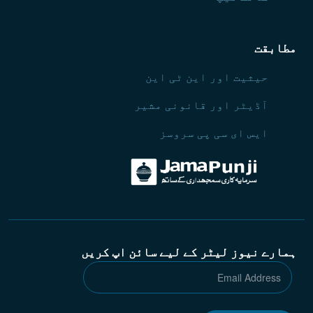
مطابقت
حیثیت اور این ٹی این
آڈیٹر اور قانونی مشیر
ایس ای سی پی سروسز
ہمارے نیوز لیٹر کے لیے سائن اپ کریں