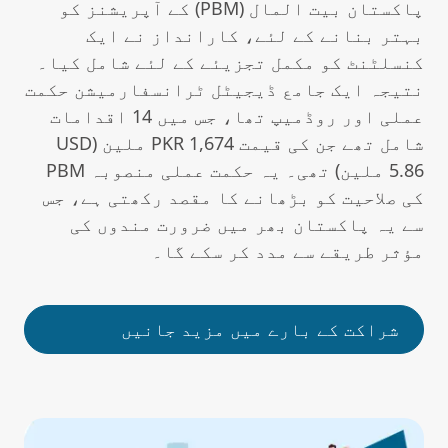
پاکستان بیت المال (PBM) کے آپریشنز کو
بہتر بنانے کے لئے، کارانداز نے ایک
کنسلٹنٹ کو مکمل تجزیئے کے لئے شامل کیا۔
نتیجہ ایک جامع ڈیجیٹل ٹرانسفارمیشن حکمت
عملی اور روڈمیپ تھا، جس میں 14 اقدامات
شامل تھے جن کی قیمت PKR 1,674 ملین (USD
5.86 ملین) تھی۔ یہ حکمت عملی منصوبہ PBM
کی صلاحیت کو بڑھانے کا مقصد رکھتی ہے، جس
سے یہ پاکستان بھر میں ضرورت مندوں کی
مؤثر طریقے سے مدد کر سکے گا۔
شراکت کے بارے میں مزید جانیں