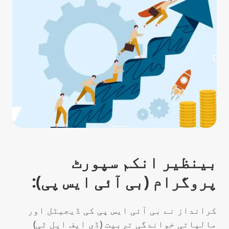
بینظیر انکم سپورٹ
پروگرام (بی آئی ایس پی):
کرانداز نے بی آئی ایس پی کی ڈیجیٹل اور
مالیاتی خواندگی تربیت (ڈی ایف ایل ٹی)