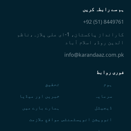
ہم سے رابطہ کریں
8449761 (51) 92+
کارانداز پاکستان، 1-ای علی پلازہ،ناظم
الدین روڈ، اسلام آباد
info@karandaaz.com.pk
فوری روابط
ہوم
تحقیق
سرمایہ
خبریں اور میڈیا
ڈیجیٹل
ہمارے بارے میں
انوویشن انویسٹمنٹس
مواقعِ ملازمت