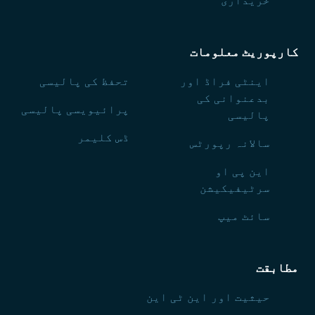
خریداری
کارپوریٹ معلومات
اینٹی فراڈ اور
تحفظ کی پالیسی
بدعنوانی کی
پرائیویسی پالیسی
پالیسی
ڈس کلیمر
سالانہ رپورٹس
این پی او
سرٹیفیکیشن
سائٹ میپ
مطابقت
حیثیت اور این ٹی این