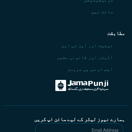
سائٹ میپ
مطابقت
حیثیت اور این ٹی این
آڈیٹر اور قانونی مشیر
ایس ای سی پی سروسز
ہمارے نیوز لیٹر کے لیے سائن اپ کریں