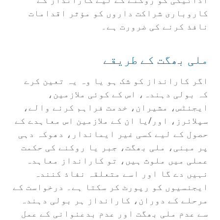
کاروباری شراکت داروں کو مؤثر اقدامات
نافذ کرنے کی ضرورت ہے۔
ملی بھگت کے طریقے
اگر کارانداز کو شک ہو یا وہ یہ تعین کرے
کہ بولی دہندہ، اس کے کوئی ملازمین،
ایجنٹس، مشیران، خدمت فراہم کرنے والے،
سپلائرز، اور/یا ان کے ملازمین اس معاہدے کے
حصول کے لیے کسی غیر ایماندار، دھوکہ دہی
پر مبنی، ملی بھگت، جبر یا روکنے کی حکمت
عملی میں ملوث ہیں، تو کارانداز معاہدہ
نہیں دے گا اور اسے متعلقہ نفاذ کنندہ
ایجنسیوں کو رپورٹ کر سکتا ہے۔ درخواست کے
مرحلے کے دوران، کارانداز ہر بولی دہندہ
سے عدم ملی بھگت اور عدم بدعنوانی کے عمل