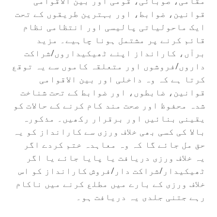
مقامی، صوبائی، قومی اور بین الاقوامی
قوانین، ضوابط، اور بہترین طریقوں کے تحت
ایک ماحولیاتی پالیسی اور انتظامی نظام
قائم کرنے پر مشتمل ہونا چاہیے۔ مزید
برآں، کارانداز اپنے ٹھیکیداروں/شراکت
داروں/فروشوں اور متعلقہ کاموں سے یہ توقع
کرتا ہے کہ وہ داخلی اور بین الاقوامی
قوانین، ضابطوں، اور ضوابط کے تحت شناخت
شدہ محفوظ اور صحت مند کام کرنے کے حالات کو
یقینی بنائیں اور برقرار رکھیں۔ مذکورہ
بالا کی کسی بھی خلاف ورزی سے کارانداز کو یہ
حق مل جائے گا کہ وہ معاہدہ ختم کردے اگر
یہ خلاف ورزی دریافت یا پایا جائے یا اگر
ٹھیکیدار/شراکت دار/فروش کارانداز کو اس
خلاف ورزی کے بارے میں مطلع کرنے میں ناکام
رہے جتنی جلدی یہ دریافت ہو۔