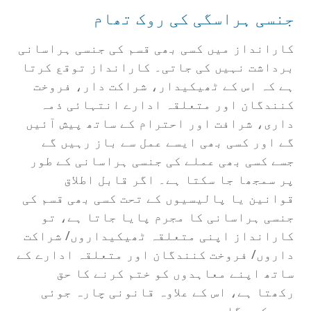
جنسی ہراسگی کی روک تھام
کارانداز میں کسی بھی قسم کی جنسی ہراسانی
برداشت نہیں کی جاتی۔ کارانداز توقع کرتا
ہے کہ اس کے ٹھیکیدار، شراکت دار، فروخت
کنندگان اور متعلقہ ادارے انتہائی ذمہ
داری، شرافت اور احترام کے ساتھ پیش آئیں
گے اور کسی بھی ایسے عمل سے باز رہیں گے
جسے کسی بھی عملے کی جنسی ہراسانی کے طور
پر سمجھا جا سکتا ہے۔ اگر قابل اطلاق
قوانین یا پالیسیوں کے تحت کسی بھی قسم کی
جنسی ہراسانی کا مجرم پایا جاتا ہے، تو
کارانداز اپنی متعلقہ ٹھیکیداروں/ شراکت
داروں/ فروخت کنندگان اور متعلقہ ادارے کے
ساتھ اپنے معاہدوں کو ختم کرنے کا حق
رکھتا ہے، اس کے علاوہ قانونی چارہ جوئی
بھی کرے گا۔