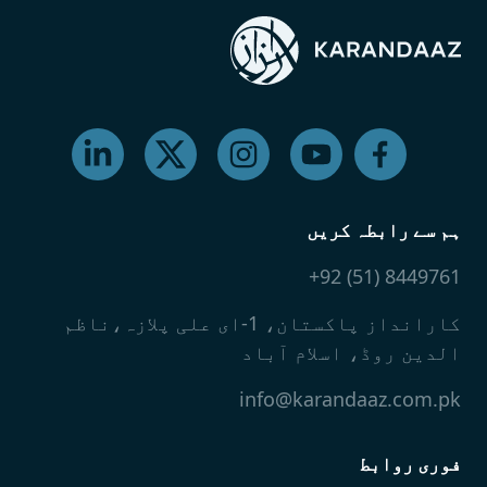
ہم سے رابطہ کریں
8449761 (51) 92+
کارانداز پاکستان، 1-ای علی پلازہ،ناظم
الدین روڈ، اسلام آباد
info@karandaaz.com.pk
فوری روابط