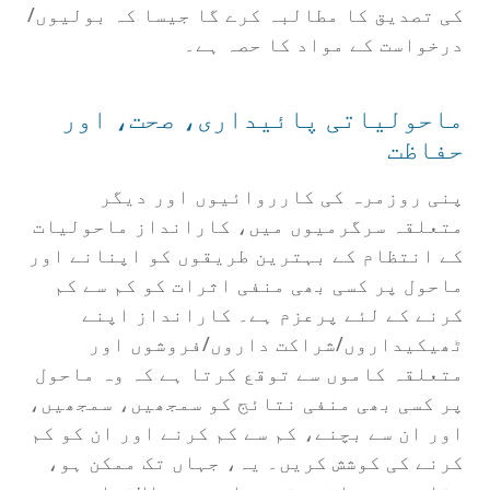
کی تصدیق کا مطالبہ کرے گا جیسا کہ بولیوں/
درخواست کے مواد کا حصہ ہے۔
ماحولیاتی پائیداری، صحت، اور
حفاظت
پنی روزمرہ کی کارروائیوں اور دیگر
متعلقہ سرگرمیوں میں، کارانداز ماحولیات
کے انتظام کے بہترین طریقوں کو اپنانے اور
ماحول پر کسی بھی منفی اثرات کو کم سے کم
کرنے کے لئے پرعزم ہے۔ کارانداز اپنے
ٹھیکیداروں/شراکت داروں/فروشوں اور
متعلقہ کاموں سے توقع کرتا ہے کہ وہ ماحول
پر کسی بھی منفی نتائج کو سمجھیں، سمجھیں،
اور ان سے بچنے، کم سے کم کرنے اور ان کو کم
کرنے کی کوشش کریں۔ یہ، جہاں تک ممکن ہو،