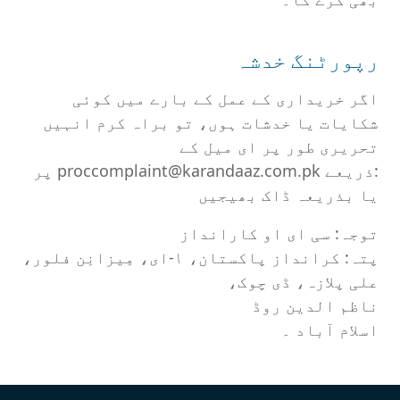
رپورٹنگ خدشہ
اگر خریداری کے عمل کے بارے میں کوئی
شکایات یا خدشات ہوں، تو براہ کرم انہیں
تحریری طور پر ای میل کے
:ذریعے proccomplaint@karandaaz.com.pk پر
یا بذریعہ ڈاک بھیجیں
توجہ: سی ای او کارانداز
پتہ: کرانداز پاکستان، ۱-ای، مِیزانِن فلور،
علی پلازہ، ڈی چوک،
ناظم الدین روڈ
اسلام آباد ۔