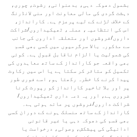
بشمول دھوکہ دہی، بدعنوانی، رشوت، چوری،
دہشت گردی کی مالی معاونت اور منی لانڈرنگ
کے خلاف لڑنے کے لیے پرعزم ہے۔ کارانداز،
اس کی انتظامیہ، عملہ، ٹھیکیداروں/شراکت
داروں/فروشوں اور متعلقہ اداروں کی جانب
سے مذکورہ بالا سرگرمیوں میں کسی بھی قسم
کی شمولیت یا الزام ناقابل قبول ہے۔ کوئی
بھی واقعہ جو کارانداز کے ساتھ معاہدوں کی
تکمیل کو متاثر کر سکتا ہے یا اس میں رکاوٹ
پیدا کرنے کا خطرہ رکھتا ہو، اسے فوری طور
پر اور بلا تاخیر کارانداز کو رپورٹ کرنا
ضروری ہے، اور یہ ذمہ داری ٹھیکیداروں/
شراکت داروں/فروشوں پر عائد ہوتی ہے۔
کارانداز کے ساتھ منسلک ہونے کے دوران کسی
بھی قسم کی دھوکہ دہی یا غیر قانونی
ادائیگی کی پیشکش، وصولی، درخواست یا
ادائیگی کو روکنے کے لیے کارانداز کے