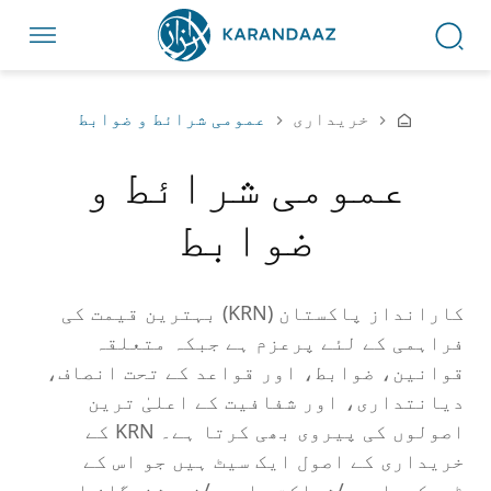
خریداری
عمومی شرائط و ضوابط
عمومی شرائط و
ضوابط
کارانداز پاکستان (KRN) بہترین قیمت کی
فراہمی کے لئے پرعزم ہے جبکہ متعلقہ
قوانین، ضوابط، اور قواعد کے تحت انصاف،
دیانتداری، اور شفافیت کے اعلیٰ ترین
اصولوں کی پیروی بھی کرتا ہے۔ KRN کے
خریداری کے اصول ایک سیٹ ہیں جو اس کے
ٹھیکیداروں/شراکت داروں/فروشندگان اور