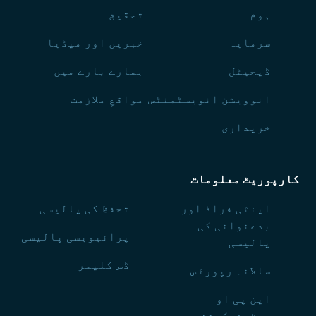
ہوم
تحقیق
سرمایہ
خبریں اور میڈیا
ڈیجیٹل
ہمارے بارے میں
انوویشن انویسٹمنٹس
مواقعِ ملازمت
خریداری
کارپوریٹ معلومات
اینٹی فراڈ اور
تحفظ کی پالیسی
بدعنوانی کی
پرائیویسی پالیسی
پالیسی
ڈس کلیمر
سالانہ رپورٹس
این پی او
سرٹیفیکیشن