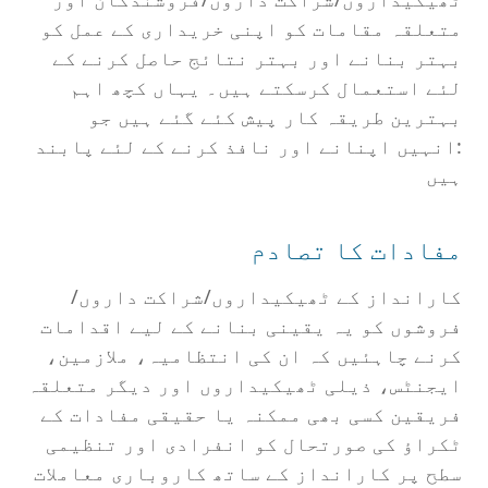
متعلقہ مقامات کو اپنی خریداری کے عمل کو
بہتر بنانے اور بہتر نتائج حاصل کرنے کے
لئے استعمال کرسکتے ہیں۔ یہاں کچھ اہم
بہترین طریقہ کار پیش کئے گئے ہیں جو
:انہیں اپنانے اور نافذ کرنے کے لئے پابند
ہیں
مفادات کا تصادم
کارانداز کے ٹھیکیداروں/شراکت داروں/
فروشوں کو یہ یقینی بنانے کے لیے اقدامات
کرنے چاہئیں کہ ان کی انتظامیہ، ملازمین،
ایجنٹس، ذیلی ٹھیکیداروں اور دیگر متعلقہ
فریقین کسی بھی ممکنہ یا حقیقی مفادات کے
ٹکراؤ کی صورتحال کو انفرادی اور تنظیمی
سطح پر کارانداز کے ساتھ کاروباری معاملات