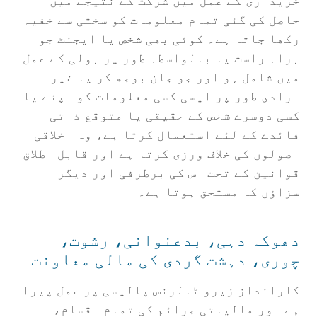
خریداری کے عمل میں شرکت کے نتیجے میں
حاصل کی گئی تمام معلومات کو سختی سے خفیہ
رکھا جاتا ہے۔ کوئی بھی شخص یا ایجنٹ جو
براہ راست یا بالواسطہ طور پر بولی کے عمل
میں شامل ہو اور جو جان بوجھ کر یا غیر
ارادی طور پر ایسی کسی معلومات کو اپنے یا
کسی دوسرے شخص کے حقیقی یا متوقع ذاتی
فائدے کے لئے استعمال کرتا ہے، وہ اخلاقی
اصولوں کی خلاف ورزی کرتا ہے اور قابل اطلاق
قوانین کے تحت اس کی برطرفی اور دیگر
سزاؤں کا مستحق ہوتا ہے۔
دھوکہ دہی، بدعنوانی، رشوت،
چوری، دہشت گردی کی مالی معاونت
کارانداز زیرو ٹالرنس پالیسی پر عمل پیرا
ہے اور مالیاتی جرائم کی تمام اقسام،